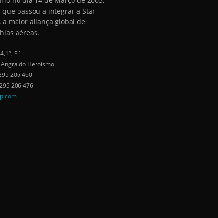
ário no dia 14 de Março de 2005,
 que passou a integrar a Star
, a maior aliança global de
ias aéreas.
4,1º, Sé
 Angra do Heroísmo
295 206 460
 295 206 476
ap.com