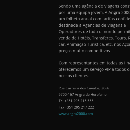
Sendo uma agência de Viagens const
por uma equipa jovem, A Angra 2000
um folheto anual com tarifas confide
destinada a Agencias de Viagens e
Operadores de todo o mundo permit
venda de Hotéis, Transferes, Tours, 
car, Animação Turística, etc. nos Aço
preços muito competitivos.
Com representantes em todas as Ilh
oferecemos um serviço VIP a todos o
nossos clientes.
Rua Carreira dos Cavalos, 26-A
9700-167 Angra do Heroísmo
Tel +351 295 215 555
Fax +351 295 217 222
www.angra2000.com