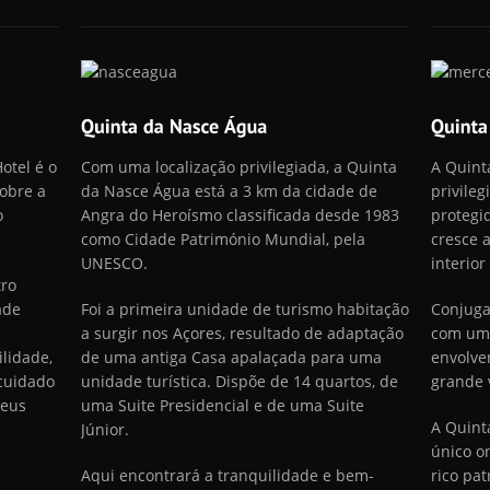
otel é o
Com uma localização privilegiada, a Quinta
A Quint
obre a
da Nasce Água está a 3 km da cidade de
privile
o
Angra do Heroísmo classificada desde 1983
protegid
como Cidade Património Mundial, pela
cresce 
UNESCO.
interior
tro
ade
Foi a primeira unidade de turismo habitação
Conjuga
a
a surgir nos Açores, resultado de adaptação
com uma
ilidade,
de uma antiga Casa apalaçada para uma
envolve
 cuidado
unidade turística. Dispõe de 14 quartos, de
grande v
seus
uma Suite Presidencial e de uma Suite
A Quint
Júnior.
único o
Aqui encontrará a tranquilidade e bem-
rico pa