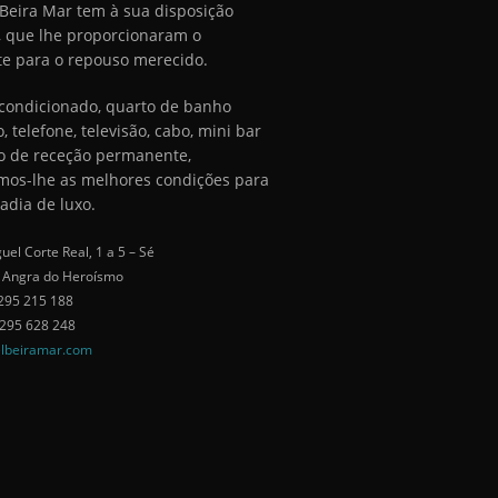
 Beira Mar tem à sua disposição
, que lhe proporcionaram o
e para o repouso merecido.
condicionado, quarto de banho
o, telefone, televisão, cabo, mini bar
ço de receção permanente,
mos-lhe as melhores condições para
adia de luxo.
uel Corte Real, 1 a 5 – Sé
 Angra do Heroísmo
295 215 188
 295 628 248
lbeiramar.com