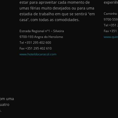
estar para aproveitar cada momento de
experiê
umas férias muito desejados ou para uma
estadia de trabalho em que se sentirá “em
Caminho 
casa”, com todas as comodidades.
9700-559
Tel +351 
Estrada Regional nº1 – Silveira
Fax +351
9700-193 Angra do Heroísmo
www.quin
Tel +351 295 402 600
Fax +351 295 402 610
www.hoteldocaracol.com
 com uma
uatro
.