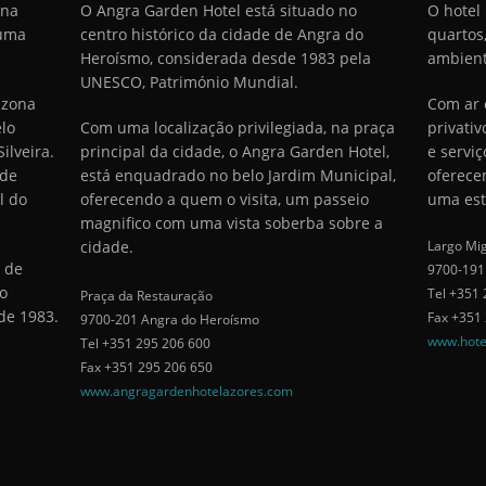
ona
O Angra Garden Hotel está situado no
O hotel
 uma
centro histórico da cidade de Angra do
quartos
Heroísmo, considerada desde 1983 pela
ambient
UNESCO, Património Mundial.
 zona
Com ar 
elo
Com uma localização privilegiada, na praça
privativ
ilveira.
principal da cidade, o Angra Garden Hotel,
e servi
nde
está enquadrado no belo Jardim Municipal,
oferece
l do
oferecendo a quem o visita, um passeio
uma est
magnifico com uma vista soberba sobre a
cidade.
Largo Mig
 de
9700-191
o
Tel +351 
Praça da Restauração
de 1983.
Fax +351
9700-201 Angra do Heroísmo
www.hote
Tel +351 295 206 600
Fax +351 295 206 650
www.angragardenhotelazores.com