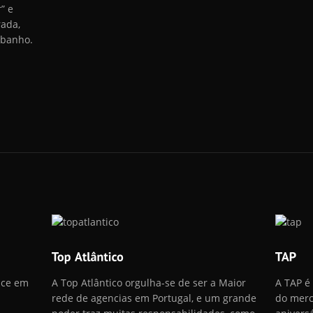
” e
rada,
 banho.
sce em
A Top Atlântico orgulha-se de ser a Maior
A TAP é
rede de agencias em Portugal, e um grande
do merc