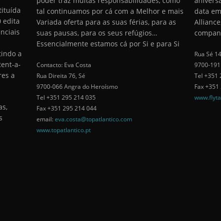
poder traz muitas responsabilidades, como
anivers
ituída
tal continuamos por cá com a Melhor e mais
data em
 edita
Variada oferta para as suas férias, para as
Alliance
nciais
suas pausas, para os seus refúgios…
companh
Essencialmente estamos cá por Si e para Si
indo a
Rua Sé 14
Rent-a-
Contacto: Eva Costa
9700-191
res a
Rua Direita 76, Sé
Tel +351 
9700-066 Angra do Heroísmo
Fax +351
Tel +351 295 214 035
www.flyt
as,
Fax +351 295 214 044
s
email:
eva.costa@topatlantico.com
www.topatlantico.pt